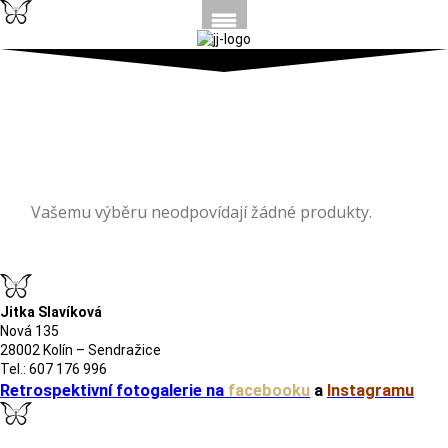
- Záložky do knih
Vašemu výběru neodpovídají žádné produkty.
Jitka Slavíková
Nová 135
28002 Kolín – Sendražice
Tel.: 607 176 996
Retrospektivní fotogalerie na
facebooku
a
Instagramu