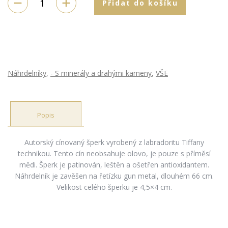
Přidat do košíku
Náhrdelníky
,
- S minerály a drahými kameny
,
VŠE
Popis
Autorský cínovaný šperk vyrobený z labradoritu Tiffany
technikou. Tento cín neobsahuje olovo, je pouze s příměsí
mědi. Šperk je patinován, leštěn a ošetřen antioxidantem.
Náhrdelník je zavěšen na řetízku gun metal, dlouhém 66 cm.
Velikost celého šperku je 4,5×4 cm.