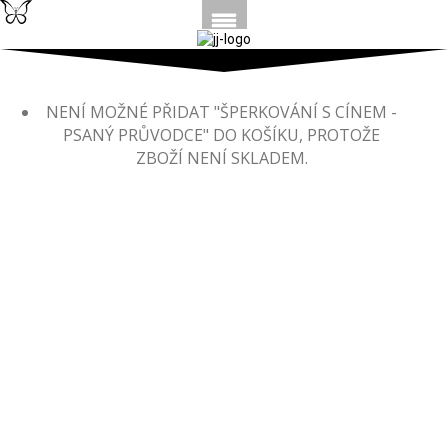
NENÍ MOŽNÉ PŘIDAT "ŠPERKOVÁNÍ S CÍNEM -
PSANÝ PRŮVODCE" DO KOŠÍKU, PROTOŽE
ZBOŽÍ NENÍ SKLADEM.