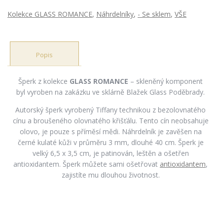
Kolekce GLASS ROMANCE
,
Náhrdelníky
,
- Se sklem
,
VŠE
Popis
Šperk z kolekce
GLASS ROMANCE
– skleněný komponent
byl vyroben na zakázku ve sklárně Blažek Glass Poděbrady.
Autorský šperk vyrobený Tiffany technikou z bezolovnatého
cínu a broušeného olovnatého křišťálu. Tento cín neobsahuje
olovo, je pouze s příměsí mědi. Náhrdelník je zavěšen na
černé kulaté kůži v průměru 3 mm, dlouhé 40 cm. Šperk je
velký 6,5 x 3,5 cm, je patinován, leštěn a ošetřen
antioxidantem. Šperk můžete sami ošetřovat
antioxidantem
,
zajistíte mu dlouhou životnost.