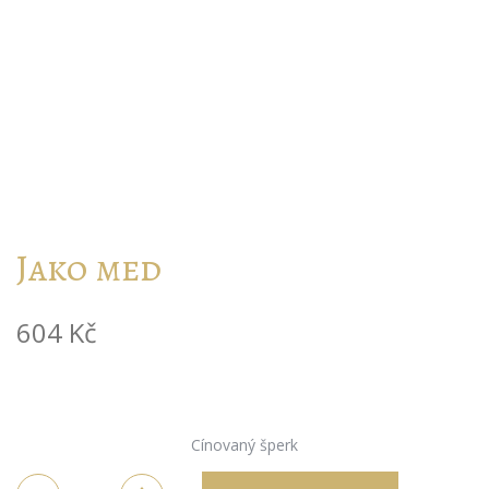
Jako med
604
Kč
Cínovaný šperk