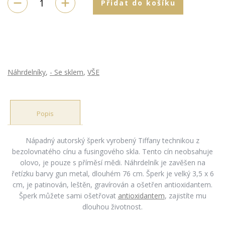
Přidat do košíku
Náhrdelníky
,
- Se sklem
,
VŠE
Popis
Nápadný autorský šperk vyrobený Tiffany technikou z
bezolovnatého cínu a fusingového skla. Tento cín neobsahuje
olovo, je pouze s příměsí mědi. Náhrdelník je zavěšen na
řetízku barvy gun metal, dlouhém 76 cm. Šperk je velký 3,5 x 6
cm, je patinován, leštěn, gravírován a ošetřen antioxidantem.
Šperk můžete sami ošetřovat
antioxidantem
, zajistíte mu
dlouhou životnost.