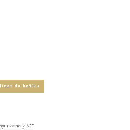
řidat do košíku
rahými kameny
,
VŠE