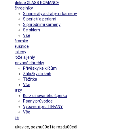
Kolekce GLASS ROMANCE
Náhrdelníky
S minerály a drahými kameny
S perletí a perlami
S přírodními kameny
Se sklem
Vše
Náramky
Náušnice
Prsteny
Brože a jehly
Cínované dárečky
Přívěsky ke klíčům
Záložky do knih
Těžítka
Vše
Kurzy
Kurz cínovaného šperku
Psaný průvodce
Vybavení pro TIFFANY
Vše
Vše
Hestra rukavice, poznu00e1te rozdu00edl