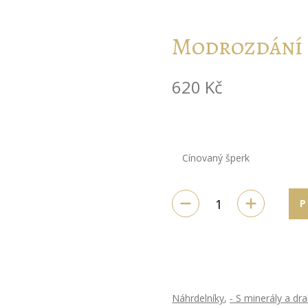
Modrozdání
620
Kč
Cínovaný šperk
P
Náhrdelníky
,
- S minerály a d