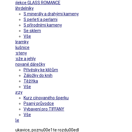
Kolekce GLASS ROMANCE
Náhrdelníky
S minerály a drahými kameny
S perletí a perlami
S přírodními kameny
Se sklem
Vše
Náramky
Náušnice
Prsteny
Brože a jehly
Cínované dárečky
Přívěsky ke klíčům
Záložky do knih
Těžítka
Vše
Kurzy
Kurz cínovaného šperku
Psaný průvodce
Vybavení pro TIFFANY
Vše
Vše
Hestra rukavice, poznu00e1te rozdu00edl