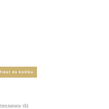
řidat do košíku
rahými kameny
,
VŠE