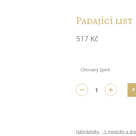
Padající list
517
Kč
Cínovaný šperk
P
Náhrdelníky
,
- S minerály a d