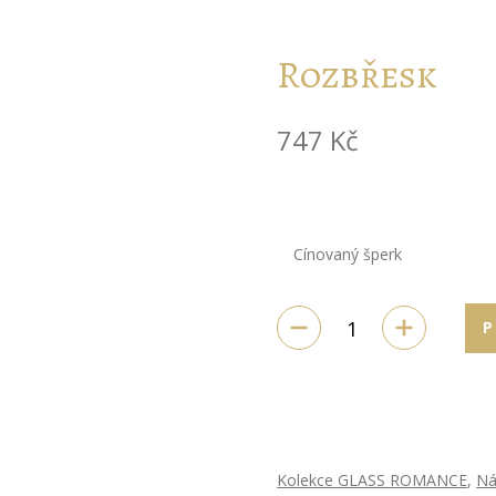
Rozbřesk
747
Kč
Cínovaný šperk
P
Kolekce GLASS ROMANCE
,
Ná