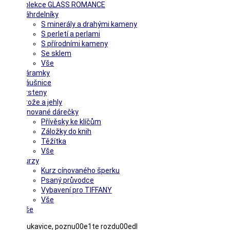
Kolekce GLASS ROMANCE
Náhrdelníky
S minerály a drahými kameny
S perletí a perlami
S přírodními kameny
Se sklem
Vše
Náramky
Náušnice
Prsteny
Brože a jehly
Cínované dárečky
Přívěsky ke klíčům
Záložky do knih
Těžítka
Vše
Kurzy
Kurz cínovaného šperku
Psaný průvodce
Vybavení pro TIFFANY
Vše
Vše
Hestra rukavice, poznu00e1te rozdu00edl