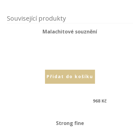
Související produkty
Malachitové souznění
Přidat do košíku
CHYBA
ERROR
968
Kč
Po�adovan�
Requested
dokument
Strong fine
document
nebyl
not found...
nalezen...