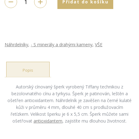
Přidat do košíku
Náhrdelníky
,
- S minerály a drahými kameny
,
VŠE
Popis
Autorský cínovaný šperk vyrobený Tiffany technikou z
bezolovnatého cínu a tyrkysu. Šperk je patinován, leštěn a
ošetřen antioxidantem. Náhrdelník je zavěšen na černé kulaté
kůži v průměru 4 mm, dlouhé 40 cm s prodlužovacím
řetízkem. Velikost šperku je 6 x 5,5 cm. Šperk můžete sami
ošetřovat
antioxidantem
, zajistíte mu dlouhou životnost.