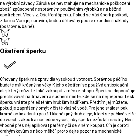
na výrobní závady. Záruka se nevztahuje na mechanické poškození
zboží, způsobené nesprávným používáním výrobků a na běžné
opotřebení. Více viz. Ošetření šperku. Pokud se Váš šperk poškodí,
zdarma Vám jej opravím, budou účtovány pouze expediční náklady
(poštovné, balné).
Ošetření šperku
Cínovaný šperk má zpravidla vysokou životnost. Správnou péčí ho
budete mít krásný na věky. K jeho ošetření se používá antioxidační
olej, který můžete také zakoupit v mém e-shopu. Šperk se doporučuje
přechovávat na tmavém a suchém místě, kde se na něj nepráší. Lesk
šperku vrátíte přeleštěním hrubším hadříkem. Předtím jej můžete,
pokud je zaprášený omýt v čisté vlažné vodě. Pro jeho stálost pak
kromě antioxidantu použít klidně i jiný druh oleje, který se pečlivě vetře
do všech zákoutí a následně vysuší, aby šperk nezůstal mastný. Není
vhodné přes něj aplikovat parfémy či se v něm koupat. Cín je oproti
drahým kovům o něco měkčí, proto dejte pozor na mechanické