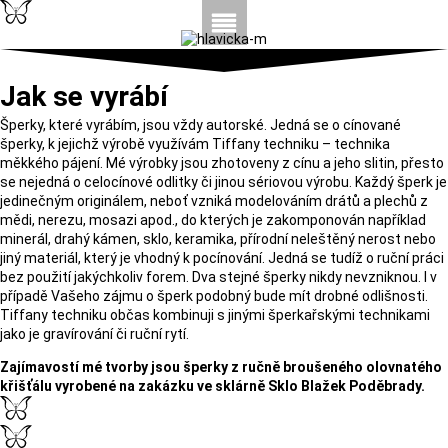
Jak se vyrábí
Šperky, které vyrábím, jsou vždy autorské. Jedná se o cínované
šperky, k jejichž výrobě využívám Tiffany techniku – technika
měkkého pájení. Mé výrobky jsou zhotoveny z cínu a jeho slitin, přesto
se nejedná o celocínové odlitky či jinou sériovou výrobu. Každý šperk je
jedinečným originálem, neboť vzniká modelováním drátů a plechů z
mědi, nerezu, mosazi apod., do kterých je zakomponován například
minerál, drahý kámen, sklo, keramika, přírodní neleštěný nerost nebo
jiný materiál, který je vhodný k pocínování. Jedná se tudíž o ruční práci
bez použití jakýchkoliv forem. Dva stejné šperky nikdy nevzniknou. I v
případě Vašeho zájmu o šperk podobný bude mít drobné odlišnosti.
Tiffany techniku občas kombinuji s jinými šperkařskými technikami
jako je gravírování či ruční rytí.
Zajímavostí mé tvorby jsou šperky z ručně broušeného olovnatého
křišťálu vyrobené na zakázku ve sklárně Sklo Blažek Poděbrady.