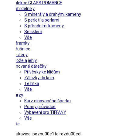
Kolekce GLASS ROMANCE
Náhrdelníky
S minerály a drahými kameny
S perletí a perlami
S přírodními kameny
Se sklem
Vše
Náramky
Náušnice
Prsteny
Brože a jehly
Cínované dárečky
Přívěsky ke klíčům
Záložky do knih
Těžítka
Vše
Kurzy
Kurz cínovaného šperku
Psaný průvodce
Vybavení pro TIFFANY
Vše
Vše
Hestra rukavice, poznu00e1te rozdu00edl