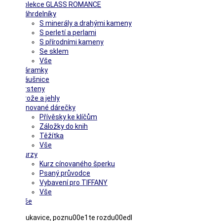
Kolekce GLASS ROMANCE
Náhrdelníky
S minerály a drahými kameny
S perletí a perlami
S přírodními kameny
Se sklem
Vše
Náramky
Náušnice
Prsteny
Brože a jehly
Cínované dárečky
Přívěsky ke klíčům
Záložky do knih
Těžítka
Vše
Kurzy
Kurz cínovaného šperku
Psaný průvodce
Vybavení pro TIFFANY
Vše
Vše
Hestra rukavice, poznu00e1te rozdu00edl