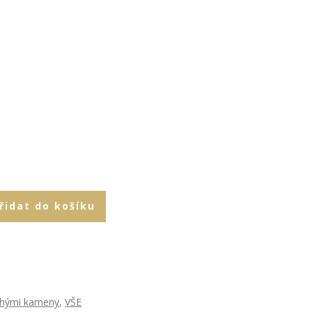
řidat do košíku
rahými kameny
,
VŠE