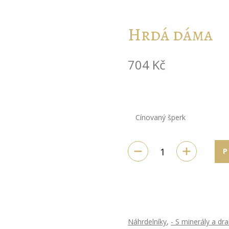
Hrdá dáma
704
Kč
Cínovaný šperk
P
Náhrdelníky
,
- S minerály a d