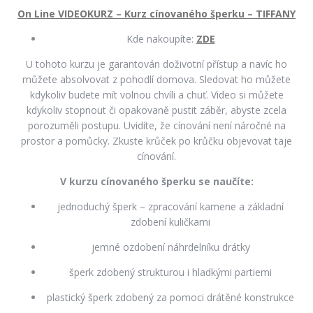
On Line VIDEOKURZ – Kurz cínovaného šperku – TIFFANY
Kde nakoupíte:
ZDE
U tohoto kurzu je garantován doživotní přístup a navíc ho
můžete absolvovat z pohodlí domova. Sledovat ho můžete
kdykoliv budete mít volnou chvíli a chuť. Video si můžete
kdykoliv stopnout či opakovaně pustit záběr, abyste zcela
porozuměli postupu. Uvidíte, že cínování není náročné na
prostor a pomůcky. Zkuste krůček po krůčku objevovat taje
cínování.
V kurzu cínovaného šperku se naučíte:
jednoduchý šperk – zpracování kamene a základní
zdobení kuličkami
jemné ozdobení náhrdelníku drátky
šperk zdobený strukturou i hladkými partiemi
plastický šperk zdobený za pomoci drátěné konstrukce