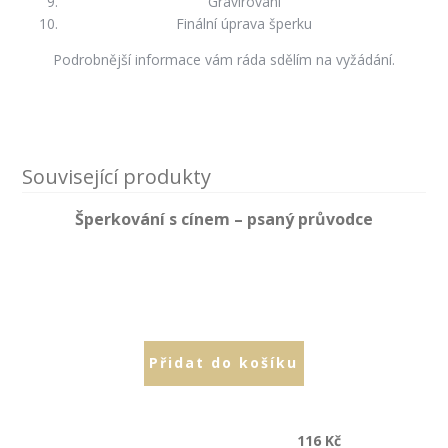
Gravírování
Finální úprava šperku
Podrobnější informace vám ráda sdělím na vyžádání.
Související produkty
Šperkování s cínem – psaný průvodce
Přidat do košíku
CHYBA
ERROR
116
Kč