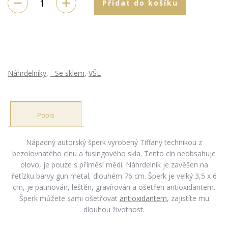
Přidat do košíku
Náhrdelníky
,
- Se sklem
,
VŠE
Popis
Nápadný autorský šperk vyrobený Tiffany technikou z
bezolovnatého cínu a fusingového skla. Tento cín neobsahuje
olovo, je pouze s příměsí mědi. Náhrdelník je zavěšen na
řetízku barvy gun metal, dlouhém 76 cm. Šperk je velký 3,5 x 6
cm, je patinován, leštěn, gravírován a ošetřen antioxidantem.
Šperk můžete sami ošetřovat
antioxidantem
, zajistíte mu
dlouhou životnost.