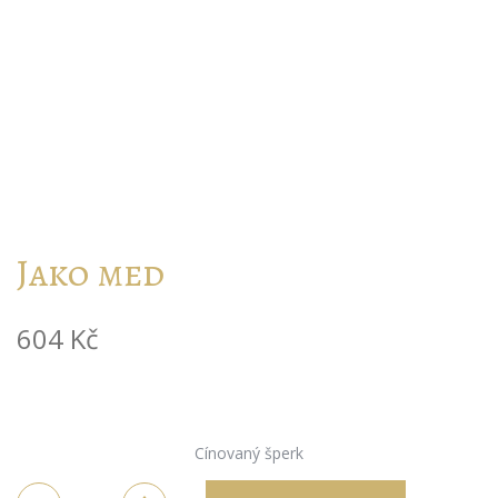
Jako med
604
Kč
Cínovaný šperk