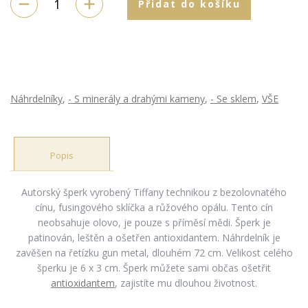
Přidat do košíku
Náhrdelníky
,
- S minerály a drahými kameny
,
- Se sklem
,
VŠE
Popis
Autorský šperk vyrobený Tiffany technikou z bezolovnatého
cínu, fusingového sklíčka a růžového opálu. Tento cín
neobsahuje olovo, je pouze s příměsí mědi. Šperk je
patinován, leštěn a ošetřen antioxidantem. Náhrdelník je
zavěšen na řetízku gun metal, dlouhém 72 cm. Velikost celého
šperku je 6 x 3 cm. Šperk můžete sami občas ošetřit
antioxidantem
, zajistíte mu dlouhou životnost.