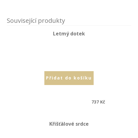
Související produkty
Letmý dotek
Přidat do košíku
CHYBA
ERROR
737
Kč
Po�adovan�
Requested
dokument
Křišťálové srdce
document
nebyl
not found...