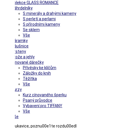
Kolekce GLASS ROMANCE
Náhrdelníky
S minerály a drahými kameny
S perletí a perlami
S přírodními kameny
Se sklem
Vše
Náramky
Náušnice
Prsteny
Brože a jehly
Cínované dárečky
Přívěsky ke klíčům
Záložky do knih
Těžítka
Vše
Kurzy
Kurz cínovaného šperku
Psaný průvodce
Vybavení pro TIFFANY
Vše
Vše
Hestra rukavice, poznu00e1te rozdu00edl